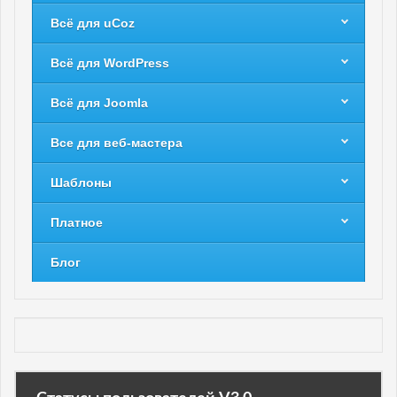
Всё для uCoz
Всё для WordPress
Всё для Joomla
Все для веб-мастера
Шаблоны
Платное
Блог