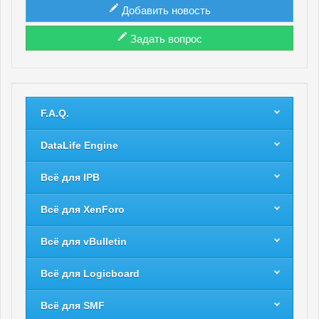
Добавить новость
Задать вопрос
F.A.Q.
DataLife Engine
Всё для IPB
Всё для XenForo
Всё для vBulletin
Всё для Logicboard
Всё для SMF