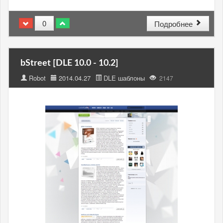
0
Подробнее
bStreet [DLE 10.0 - 10.2]
Robot
2014.04.27
DLE шаблоны
2147