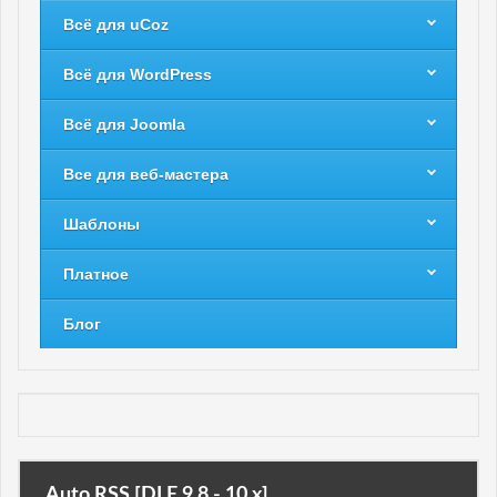
Всё для uCoz
Всё для WordPress
Всё для Joomla
Все для веб-мастера
Шаблоны
Платное
Блог
Auto RSS [DLE 9.8 - 10.x]