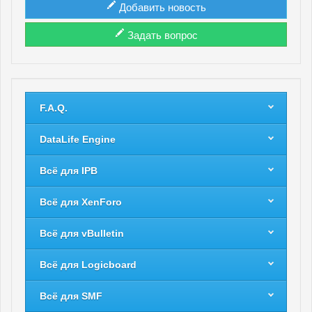
Добавить новость
Задать вопрос
F.A.Q.
DataLife Engine
Всё для IPB
Всё для XenForo
Всё для vBulletin
Всё для Logicboard
Всё для SMF