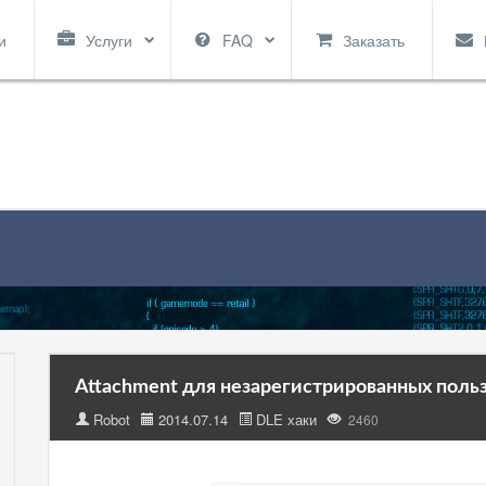
и
Услуги
FAQ
Заказать
Attachment для незарегистрированных польз
Robot
2014.07.14
DLE хаки
2460