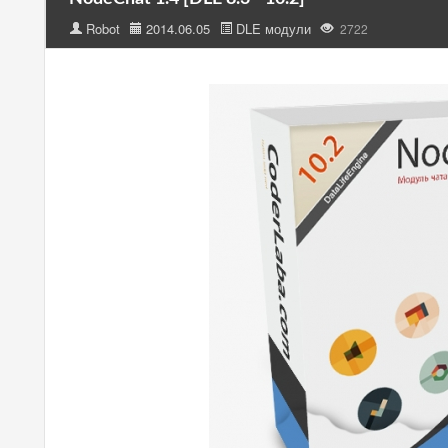
Robot
2014.06.05
DLE модули
2722