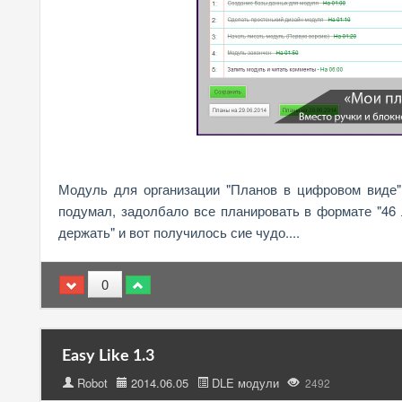
Модуль для организации "Планов в цифровом виде",
подумал, задолбало все планировать в формате "46 л
держать" и вот получилось сие чудо....
0
Easy Like 1.3
Robot
2014.06.05
DLE модули
2492