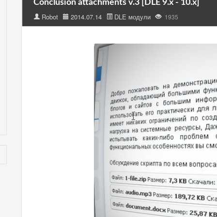
Conclusion attachments v.3 [DLE 9.x - 10.x]
Robot
2014.07.14
DLE модули
1935