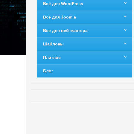
Всё для WordPress
Всё для Joomla
Все для веб-мастера
Шаблоны
Платное
Блог