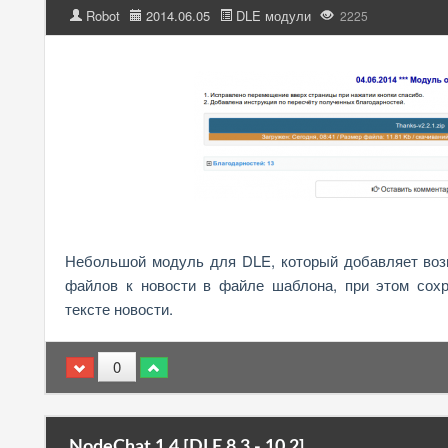
Robot
2014.06.05
DLE модули
2225
Небольшой модуль для DLE, который добавляет воз
файлов к новости в файле шаблона, при этом сохр
тексте новости.
0
NodeChat 1.4 [DLE 8.3 - 10.2]