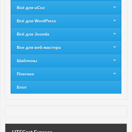
Всё для uCoz
Всё для WordPress
Всё для Joomla
Все для веб-мастера
Шаблоны
Платное
Блог