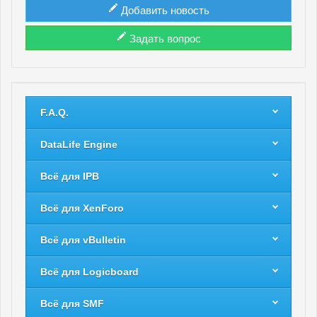
Добавить новость
Задать вопрос
F.A.Q.
DataLife Engine
Всё для IPB
Всё для XenForo
Всё для vBulletin
Всё для Logicboard
Всё для SMF