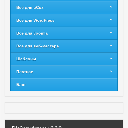
Всё для uCoz
Всё для WordPress
Всё для Joomla
Все для веб-мастера
Шаблоны
Платное
Блог