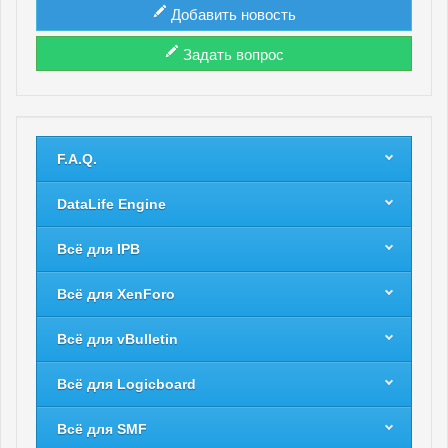
Добавить новость
Задать вопрос
F.A.Q.
DataLife Engine
Всё для IPB
Всё для XenForo
Всё для vBulletin
Всё для Logicboard
Всё для SMF